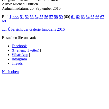
Autor: Michael Dittrich
Aufnahmedatum: 20. September 2016
Bild
1
<<<
51
52
53
54
55
56
57
58
59
[60]
61
62
63
64
65
66
67
68
zur Übersicht der Galerie Innotrans 2016
Besuchen Sie uns auf:
Facebook
|
X (ehem. Twitter)
|
WhatsApp
|
Instagram
|
threads
Nach oben