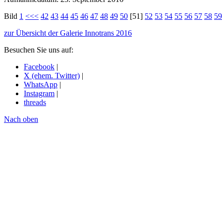
Bild
1
<<<
42
43
44
45
46
47
48
49
50
[51]
52
53
54
55
56
57
58
59
zur Übersicht der Galerie Innotrans 2016
Besuchen Sie uns auf:
Facebook
|
X (ehem. Twitter)
|
WhatsApp
|
Instagram
|
threads
Nach oben