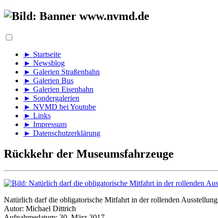
► Startseite
► Newsblog
► Galerien Straßenbahn
► Galerien Bus
► Galerien Eisenbahn
► Sondergalerien
► NVMD bei Youtube
► Links
► Impressum
► Datenschutzerklärung
Rückkehr der Museumsfahrzeuge
Natürlich darf die obligatorische Mitfahrt in der rollenden Ausstellun
Autor: Michael Dittrich
Aufnahmedatum: 30. März 2017