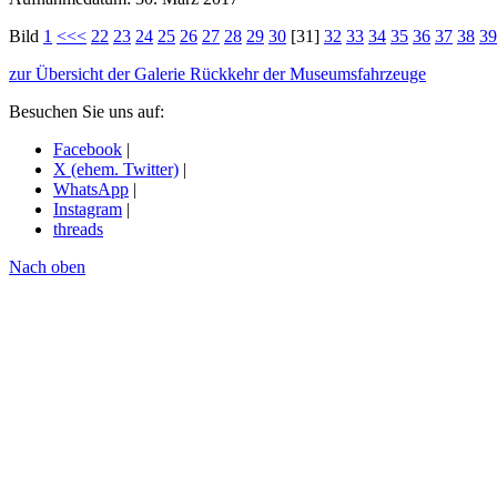
Bild
1
<<<
22
23
24
25
26
27
28
29
30
[31]
32
33
34
35
36
37
38
39
zur Übersicht der Galerie Rückkehr der Museumsfahrzeuge
Besuchen Sie uns auf:
Facebook
|
X (ehem. Twitter)
|
WhatsApp
|
Instagram
|
threads
Nach oben