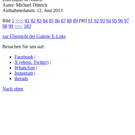
Autor: Michael Dittrich
Aufnahmedatum: 12. Juni 2013
Bild
1
<<<
81
82
83
84
85
86
87
88
89
[90]
91
92
93
94
95
96
97
98
99
>>>
183
zur Übersicht der Galerie E-Loks
Besuchen Sie uns auf:
Facebook
|
X (ehem. Twitter)
|
WhatsApp
|
Instagram
|
threads
Nach oben